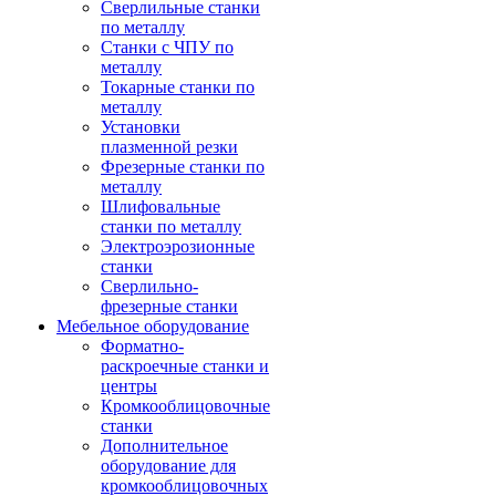
Сверлильные станки
по металлу
Станки с ЧПУ по
металлу
Токарные станки по
металлу
Установки
плазменной резки
Фрезерные станки по
металлу
Шлифовальные
станки по металлу
Электроэрозионные
станки
Сверлильно-
фрезерные станки
Мебельное оборудование
Форматно-
раскроечные станки и
центры
Кромкооблицовочные
станки
Дополнительное
оборудование для
кромкооблицовочных