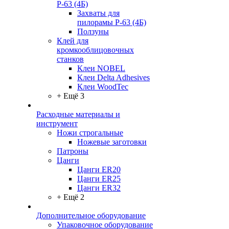
Р-63 (4Б)
Захваты для
пилорамы Р-63 (4Б)
Ползуны
Клей для
кромкооблицовочных
станков
Клеи NOBEL
Клеи Delta Adhesives
Клеи WoodTec
+ Ещё 3
Расходные материалы и
инструмент
Ножи строгальные
Ножевые заготовки
Патроны
Цанги
Цанги ER20
Цанги ER25
Цанги ER32
+ Ещё 2
Дополнительное оборудование
Упаковочное оборудование