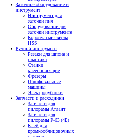
Заточное оборудование и
инструмент
Инструмент для
заточки пил
Оборудование для
заточки инструмента
Корончатые свёрла
HSS
Ручной инструмент
Резаки для шпона и
пластика
Станки
клеенаносящие
Фрезеры
Шлифовальные
машины
Электрорубанки
Запчасти и расходники
Запчасти для
пилорамы Атлант
Запчасти для
пилорамы Р-63 (4Б)
Клей для
кромкооблицовочных
станков