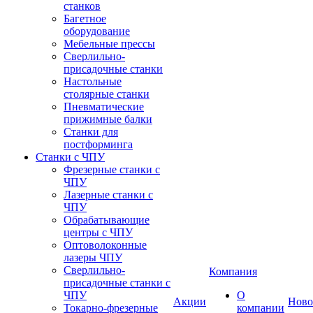
станков
Багетное
оборудование
Мебельные прессы
Сверлильно-
присадочные станки
Настольные
столярные станки
Пневматические
прижимные балки
Станки для
постформинга
Станки с ЧПУ
Фрезерные станки с
ЧПУ
Лазерные станки с
ЧПУ
Обрабатывающие
центры с ЧПУ
Оптоволоконные
лазеры ЧПУ
Сверлильно-
Компания
присадочные станки с
ЧПУ
О
Акции
Ново
Токарно-фрезерные
компании