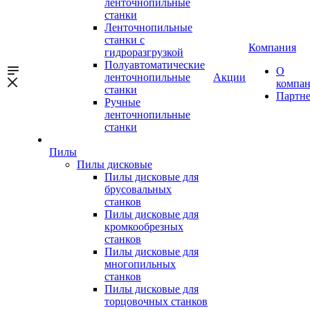
ленточнопильные
станки
Ленточнопильные
станки с
Компания
гидроразгрузкой
Полуавтоматические
О
ленточнопильные
Акции
компа
станки
Партн
Ручные
ленточнопильные
станки
Пилы
Пилы дисковые
Пилы дисковые для
брусовальных
станков
Пилы дисковые для
кромкообрезных
станков
Пилы дисковые для
многопильных
станков
Пилы дисковые для
торцовочных станков