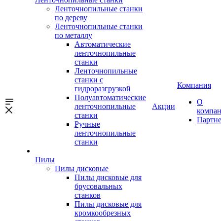
Ленточнопильные станки
по дереву
Ленточнопильные станки
по металлу
Автоматические
ленточнопильные
станки
Ленточнопильные
станки с
Компания
гидроразгрузкой
Полуавтоматические
О
ленточнопильные
Акции
компа
станки
Партн
Ручные
ленточнопильные
станки
Пилы
Пилы дисковые
Пилы дисковые для
брусовальных
станков
Пилы дисковые для
кромкообрезных