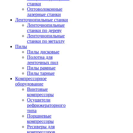
станки
Оптоволоконные
лазерные станки
Ленточнопильные станки
Ленточнопильные
станки по дереву
Ленточнопильные
станки по металлу
Пилы
Пилы дисковые
Полотна для
ленточных пил
Пилы рамные
Пилы тарные
Компрессорное
оборудование
Винтовые
компрессоры
Осушители
рефрижераторного
типа
Поршневые
компрессоры
Ресиверы для
компрессоров