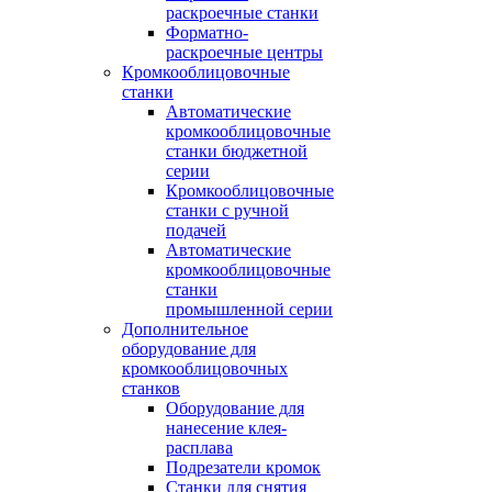
раскроечные станки
Форматно-
раскроечные центры
Кромкооблицовочные
станки
Автоматические
кромкооблицовочные
станки бюджетной
серии
Кромкооблицовочные
станки с ручной
подачей
Автоматические
кромкооблицовочные
станки
промышленной серии
Дополнительное
оборудование для
кромкооблицовочных
станков
Оборудование для
нанесение клея-
расплава
Подрезатели кромок
Станки для снятия