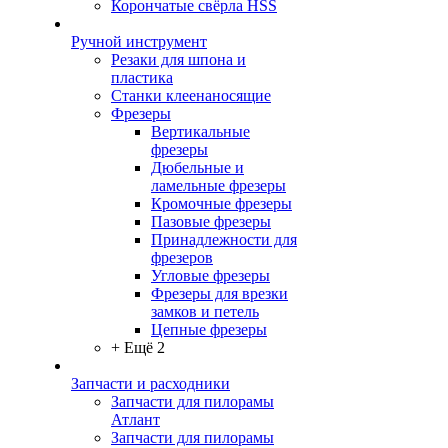
Корончатые свёрла HSS
Ручной инструмент
Резаки для шпона и
пластика
Станки клеенаносящие
Фрезеры
Вертикальные
фрезеры
Дюбельные и
ламельные фрезеры
Кромочные фрезеры
Пазовые фрезеры
Принадлежности для
фрезеров
Угловые фрезеры
Фрезеры для врезки
замков и петель
Цепные фрезеры
+ Ещё 2
Запчасти и расходники
Запчасти для пилорамы
Атлант
Запчасти для пилорамы