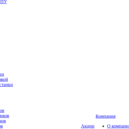
ЧПУ
ки
зкой
станки
ов
анков
Компания
ков
ов
Акции
О компани