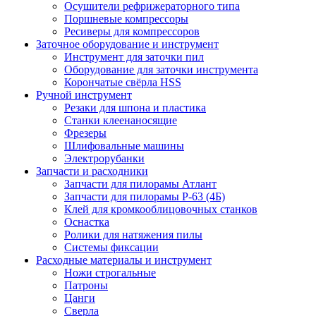
Осушители рефрижераторного типа
Поршневые компрессоры
Ресиверы для компрессоров
Заточное оборудование и инструмент
Инструмент для заточки пил
Оборудование для заточки инструмента
Корончатые свёрла HSS
Ручной инструмент
Резаки для шпона и пластика
Станки клеенаносящие
Фрезеры
Шлифовальные машины
Электрорубанки
Запчасти и расходники
Запчасти для пилорамы Атлант
Запчасти для пилорамы Р-63 (4Б)
Клей для кромкооблицовочных станков
Оснастка
Ролики для натяжения пилы
Системы фиксации
Расходные материалы и инструмент
Ножи строгальные
Патроны
Цанги
Сверла