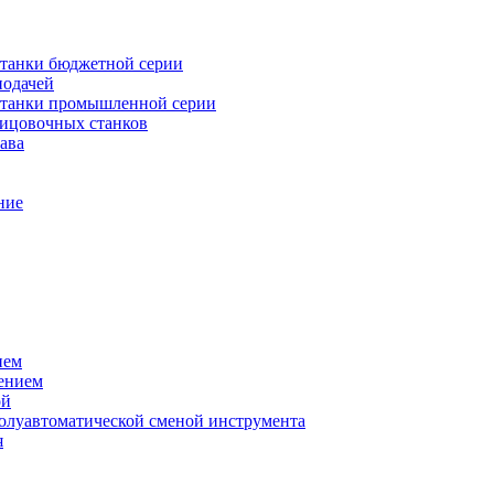
танки бюджетной серии
подачей
станки промышленной серии
лицовочных станков
ава
ние
ием
ением
ой
полуавтоматической сменой инструмента
я