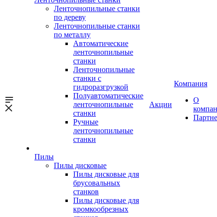
Ленточнопильные станки
по дереву
Ленточнопильные станки
по металлу
Автоматические
ленточнопильные
станки
Ленточнопильные
станки с
Компания
гидроразгрузкой
Полуавтоматические
О
ленточнопильные
Акции
компа
станки
Партн
Ручные
ленточнопильные
станки
Пилы
Пилы дисковые
Пилы дисковые для
брусовальных
станков
Пилы дисковые для
кромкообрезных