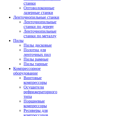
станки
Оптоволоконные
лазерные станки
Ленточнопильные станки
Ленточнопильные
станки по дереву
Ленточнопильные
станки по металлу
Пилы
Пилы дисковые
Полотна для
ленточных пил
Пилы рамные
Пилы тарные
Компрессорное
оборудование
Винтовые
компрессоры
Осушители
рефрижераторного
типа
Поршневые
компрессоры
Ресиверы для
компрессоров