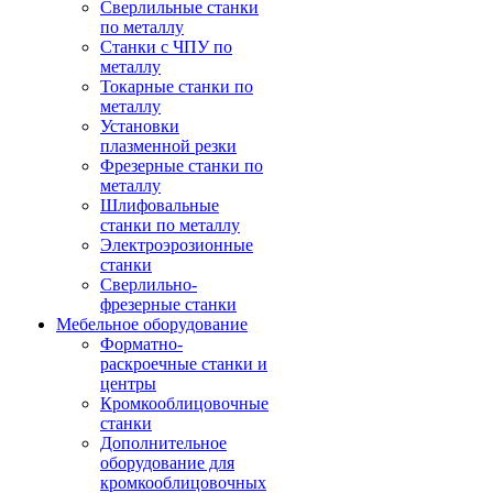
Сверлильные станки
по металлу
Станки с ЧПУ по
металлу
Токарные станки по
металлу
Установки
плазменной резки
Фрезерные станки по
металлу
Шлифовальные
станки по металлу
Электроэрозионные
станки
Сверлильно-
фрезерные станки
Мебельное оборудование
Форматно-
раскроечные станки и
центры
Кромкооблицовочные
станки
Дополнительное
оборудование для
кромкооблицовочных