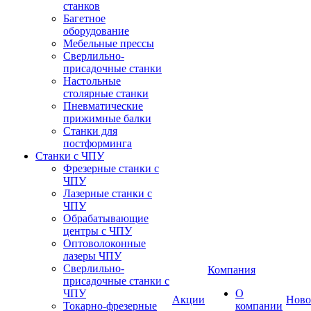
станков
Багетное
оборудование
Мебельные прессы
Сверлильно-
присадочные станки
Настольные
столярные станки
Пневматические
прижимные балки
Станки для
постформинга
Станки с ЧПУ
Фрезерные станки с
ЧПУ
Лазерные станки с
ЧПУ
Обрабатывающие
центры с ЧПУ
Оптоволоконные
лазеры ЧПУ
Сверлильно-
Компания
присадочные станки с
ЧПУ
О
Акции
Ново
Токарно-фрезерные
компании