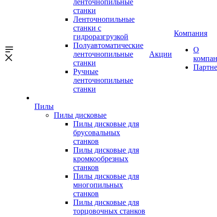
ленточнопильные
станки
Ленточнопильные
станки с
Компания
гидроразгрузкой
Полуавтоматические
О
ленточнопильные
Акции
компа
станки
Партн
Ручные
ленточнопильные
станки
Пилы
Пилы дисковые
Пилы дисковые для
брусовальных
станков
Пилы дисковые для
кромкообрезных
станков
Пилы дисковые для
многопильных
станков
Пилы дисковые для
торцовочных станков