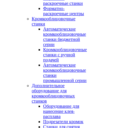
раскроечные станки
Форматно-
раскроечные центры
Кромкооблицовочные
станки
Автоматические
кромкооблицовочные
станки бюджетной
серии
Кромкооблицовочные
станки с ручной
подачей
Автоматические
кромкооблицовочные
станки
промышленной серии
Дополнительное
оборудование для
кромкооблицовочных
станков
Оборудование для
нанесение клея-
расплава
Подрезатели кромок
Станки для снятия