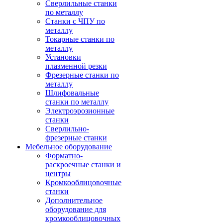
Сверлильные станки
по металлу
Станки с ЧПУ по
металлу
Токарные станки по
металлу
Установки
плазменной резки
Фрезерные станки по
металлу
Шлифовальные
станки по металлу
Электроэрозионные
станки
Сверлильно-
фрезерные станки
Мебельное оборудование
Форматно-
раскроечные станки и
центры
Кромкооблицовочные
станки
Дополнительное
оборудование для
кромкооблицовочных