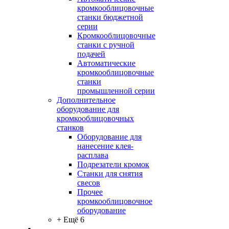
кромкооблицовочные
станки бюджетной
серии
Кромкооблицовочные
станки с ручной
подачей
Автоматические
кромкооблицовочные
станки
промышленной серии
Дополнительное
оборудование для
кромкооблицовочных
станков
Оборудование для
нанесение клея-
расплава
Подрезатели кромок
Станки для снятия
свесов
Прочее
кромкооблицовочное
оборудование
+ Ещё 6