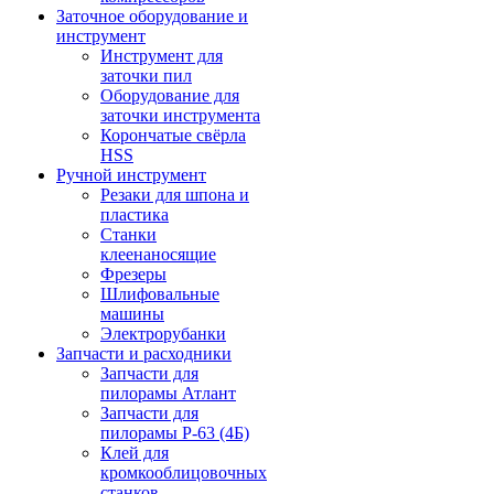
Заточное оборудование и
инструмент
Инструмент для
заточки пил
Оборудование для
заточки инструмента
Корончатые свёрла
HSS
Ручной инструмент
Резаки для шпона и
пластика
Станки
клеенаносящие
Фрезеры
Шлифовальные
машины
Электрорубанки
Запчасти и расходники
Запчасти для
пилорамы Атлант
Запчасти для
пилорамы Р-63 (4Б)
Клей для
кромкооблицовочных
станков