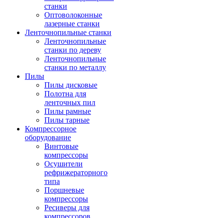
станки
Оптоволоконные
лазерные станки
Ленточнопильные станки
Ленточнопильные
станки по дереву
Ленточнопильные
станки по металлу
Пилы
Пилы дисковые
Полотна для
ленточных пил
Пилы рамные
Пилы тарные
Компрессорное
оборудование
Винтовые
компрессоры
Осушители
рефрижераторного
типа
Поршневые
компрессоры
Ресиверы для
компрессоров