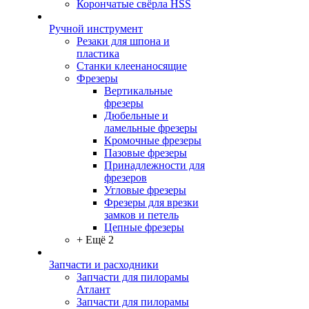
Корончатые свёрла HSS
Ручной инструмент
Резаки для шпона и
пластика
Станки клеенаносящие
Фрезеры
Вертикальные
фрезеры
Дюбельные и
ламельные фрезеры
Кромочные фрезеры
Пазовые фрезеры
Принадлежности для
фрезеров
Угловые фрезеры
Фрезеры для врезки
замков и петель
Цепные фрезеры
+ Ещё 2
Запчасти и расходники
Запчасти для пилорамы
Атлант
Запчасти для пилорамы