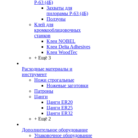
Р-63 (4Б)
Захваты для
пилорамы Р-63 (4Б)
Ползуны
Клей для
кромкооблицовочных
станков
Клеи NOBEL
Клеи Delta Adhesives
Клеи WoodTec
+ Ещё 3
Расходные материалы и
инструмент
Ножи строгальные
Ножевые заготовки
Патроны
Цанги
Цанги ER20
Цанги ER25
Цанги ER32
+ Ещё 2
Дополнительное оборудование
Упаковочное оборудование