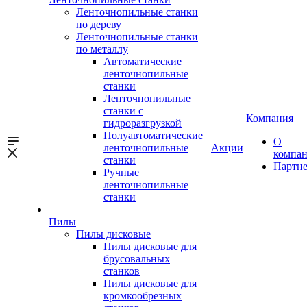
Ленточнопильные станки
по дереву
Ленточнопильные станки
по металлу
Автоматические
ленточнопильные
станки
Ленточнопильные
станки с
Компания
гидроразгрузкой
Полуавтоматические
О
ленточнопильные
Акции
компа
станки
Партн
Ручные
ленточнопильные
станки
Пилы
Пилы дисковые
Пилы дисковые для
брусовальных
станков
Пилы дисковые для
кромкообрезных