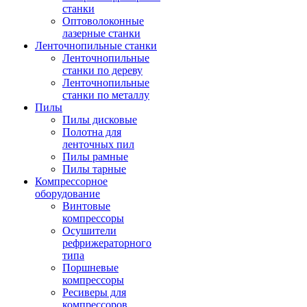
станки
Оптоволоконные
лазерные станки
Ленточнопильные станки
Ленточнопильные
станки по дереву
Ленточнопильные
станки по металлу
Пилы
Пилы дисковые
Полотна для
ленточных пил
Пилы рамные
Пилы тарные
Компрессорное
оборудование
Винтовые
компрессоры
Осушители
рефрижераторного
типа
Поршневые
компрессоры
Ресиверы для
компрессоров