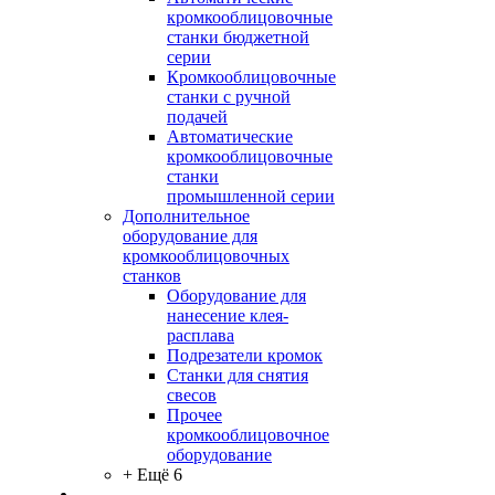
кромкооблицовочные
станки бюджетной
серии
Кромкооблицовочные
станки с ручной
подачей
Автоматические
кромкооблицовочные
станки
промышленной серии
Дополнительное
оборудование для
кромкооблицовочных
станков
Оборудование для
нанесение клея-
расплава
Подрезатели кромок
Станки для снятия
свесов
Прочее
кромкооблицовочное
оборудование
+ Ещё 6