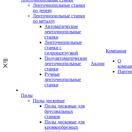
Ленточнопильные станки
по дереву
Ленточнопильные станки
по металлу
Автоматические
ленточнопильные
станки
Ленточнопильные
станки с
Компания
гидроразгрузкой
Полуавтоматические
О
ленточнопильные
Акции
компа
станки
Партн
Ручные
ленточнопильные
станки
Пилы
Пилы дисковые
Пилы дисковые для
брусовальных
станков
Пилы дисковые для
кромкообрезных