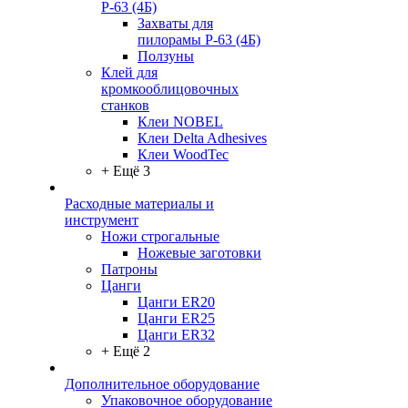
Р-63 (4Б)
Захваты для
пилорамы Р-63 (4Б)
Ползуны
Клей для
кромкооблицовочных
станков
Клеи NOBEL
Клеи Delta Adhesives
Клеи WoodTec
+ Ещё 3
Расходные материалы и
инструмент
Ножи строгальные
Ножевые заготовки
Патроны
Цанги
Цанги ER20
Цанги ER25
Цанги ER32
+ Ещё 2
Дополнительное оборудование
Упаковочное оборудование