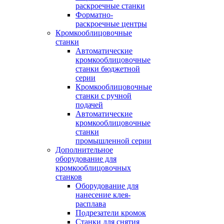
раскроечные станки
Форматно-
раскроечные центры
Кромкооблицовочные
станки
Автоматические
кромкооблицовочные
станки бюджетной
серии
Кромкооблицовочные
станки с ручной
подачей
Автоматические
кромкооблицовочные
станки
промышленной серии
Дополнительное
оборудование для
кромкооблицовочных
станков
Оборудование для
нанесение клея-
расплава
Подрезатели кромок
Станки для снятия