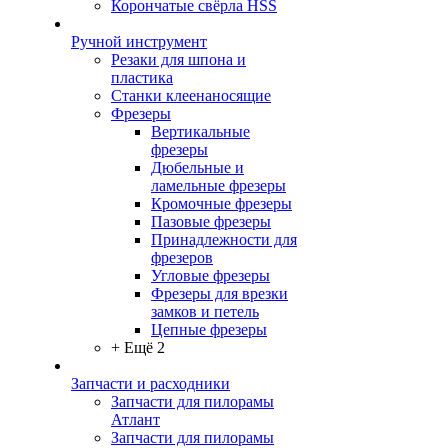
Корончатые свёрла HSS
Ручной инструмент
Резаки для шпона и
пластика
Станки клеенаносящие
Фрезеры
Вертикальные
фрезеры
Дюбельные и
ламельные фрезеры
Кромочные фрезеры
Пазовые фрезеры
Принадлежности для
фрезеров
Угловые фрезеры
Фрезеры для врезки
замков и петель
Цепные фрезеры
+ Ещё 2
Запчасти и расходники
Запчасти для пилорамы
Атлант
Запчасти для пилорамы