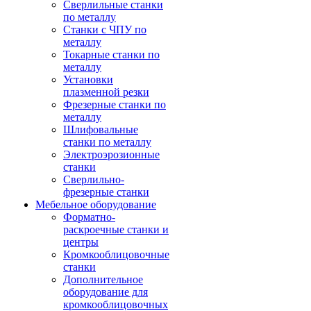
Сверлильные станки
по металлу
Станки с ЧПУ по
металлу
Токарные станки по
металлу
Установки
плазменной резки
Фрезерные станки по
металлу
Шлифовальные
станки по металлу
Электроэрозионные
станки
Сверлильно-
фрезерные станки
Мебельное оборудование
Форматно-
раскроечные станки и
центры
Кромкооблицовочные
станки
Дополнительное
оборудование для
кромкооблицовочных