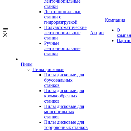
ленточнопильные
станки
Ленточнопильные
станки с
Компания
гидроразгрузкой
Полуавтоматические
О
ленточнопильные
Акции
компа
станки
Партн
Ручные
ленточнопильные
станки
Пилы
Пилы дисковые
Пилы дисковые для
брусовальных
станков
Пилы дисковые для
кромкообрезных
станков
Пилы дисковые для
многопильных
станков
Пилы дисковые для
торцовочных станков