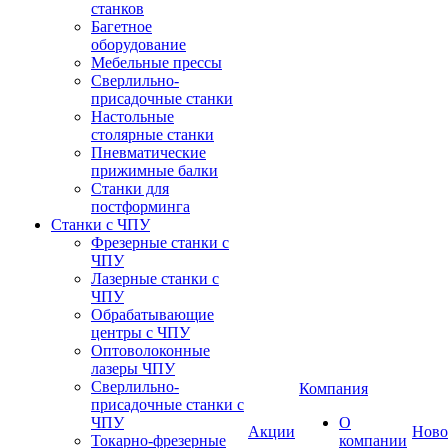
станков
Багетное
оборудование
Мебельные прессы
Сверлильно-
присадочные станки
Настольные
столярные станки
Пневматические
прижимные балки
Станки для
постформинга
Станки с ЧПУ
Фрезерные станки с
ЧПУ
Лазерные станки с
ЧПУ
Обрабатывающие
центры с ЧПУ
Оптоволоконные
лазеры ЧПУ
Сверлильно-
Компания
присадочные станки с
ЧПУ
О
Акции
Ново
Токарно-фрезерные
компании