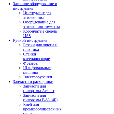
Заточное оборудование и
инструмент
Инструмент для
заточки пил
Оборудование для
заточки инструмента
Корончатые свёрла
HSS
Ручной инструмент
Резаки для шпона и
пластика
Станки
клеенаносящие
Фрезеры
Шлифовальные
машины
Электрорубанки
Запчасти и расходники
Запчасти для
пилорамы Атлант
Запчасти для
пилорамы Р-63 (4Б)
Клей для
кромкооблицовочных
станков