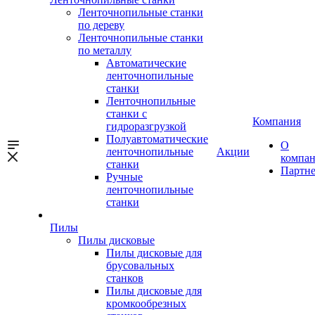
Ленточнопильные станки
по дереву
Ленточнопильные станки
по металлу
Автоматические
ленточнопильные
станки
Ленточнопильные
станки с
Компания
гидроразгрузкой
Полуавтоматические
О
ленточнопильные
Акции
компа
станки
Партн
Ручные
ленточнопильные
станки
Пилы
Пилы дисковые
Пилы дисковые для
брусовальных
станков
Пилы дисковые для
кромкообрезных