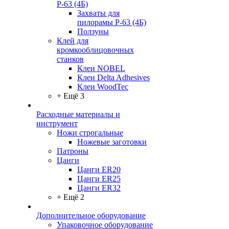
Р-63 (4Б)
Захваты для
пилорамы Р-63 (4Б)
Ползуны
Клей для
кромкооблицовочных
станков
Клеи NOBEL
Клеи Delta Adhesives
Клеи WoodTec
+ Ещё 3
Расходные материалы и
инструмент
Ножи строгальные
Ножевые заготовки
Патроны
Цанги
Цанги ER20
Цанги ER25
Цанги ER32
+ Ещё 2
Дополнительное оборудование
Упаковочное оборудование