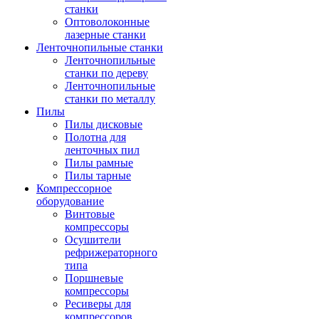
станки
Оптоволоконные
лазерные станки
Ленточнопильные станки
Ленточнопильные
станки по дереву
Ленточнопильные
станки по металлу
Пилы
Пилы дисковые
Полотна для
ленточных пил
Пилы рамные
Пилы тарные
Компрессорное
оборудование
Винтовые
компрессоры
Осушители
рефрижераторного
типа
Поршневые
компрессоры
Ресиверы для
компрессоров