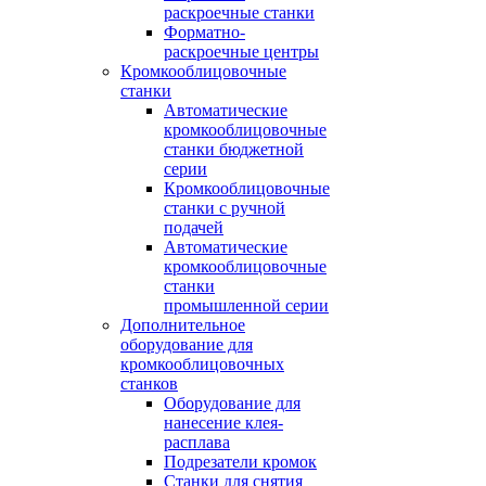
раскроечные станки
Форматно-
раскроечные центры
Кромкооблицовочные
станки
Автоматические
кромкооблицовочные
станки бюджетной
серии
Кромкооблицовочные
станки с ручной
подачей
Автоматические
кромкооблицовочные
станки
промышленной серии
Дополнительное
оборудование для
кромкооблицовочных
станков
Оборудование для
нанесение клея-
расплава
Подрезатели кромок
Станки для снятия