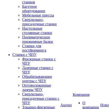
станков
Багетное
оборудование
Мебельные прессы
Сверлильно-
присадочные станки
Настольные
столярные станки
Пневматические
прижимные балки
Станки для
постформинга
Станки с ЧПУ
Фрезерные станки с
ЧПУ
Лазерные станки с
ЧПУ
Обрабатывающие
центры с ЧПУ
Оптоволоконные
лазеры ЧПУ
Сверлильно-
Компания
присадочные станки с
ЧПУ
О
Акции
Ново
Токарно-фрезерные
компании