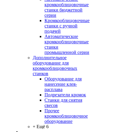
кромкооблицовочные
станки бюджетной
серии
Кромкооблицовочные
станки с ручной
подачей
Автоматические
кромкооблицовочные
станки
промышленной серии
Дополнительное
оборудование для
кромкооблицовочных
станков
Оборудование для
нанесение клея-
расплава
Подрезатели кромок
Станки для снятия
свесов
Прочее
кромкооблицовочное
оборудование
+ Ещё 6