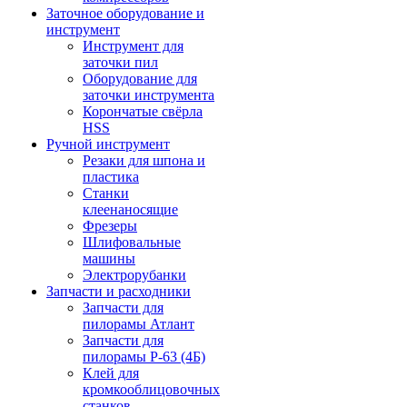
Заточное оборудование и
инструмент
Инструмент для
заточки пил
Оборудование для
заточки инструмента
Корончатые свёрла
HSS
Ручной инструмент
Резаки для шпона и
пластика
Станки
клеенаносящие
Фрезеры
Шлифовальные
машины
Электрорубанки
Запчасти и расходники
Запчасти для
пилорамы Атлант
Запчасти для
пилорамы Р-63 (4Б)
Клей для
кромкооблицовочных
станков