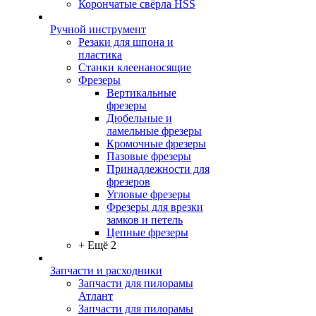
Корончатые свёрла HSS
Ручной инструмент
Резаки для шпона и
пластика
Станки клеенаносящие
Фрезеры
Вертикальные
фрезеры
Дюбельные и
ламельные фрезеры
Кромочные фрезеры
Пазовые фрезеры
Принадлежности для
фрезеров
Угловые фрезеры
Фрезеры для врезки
замков и петель
Цепные фрезеры
+ Ещё 2
Запчасти и расходники
Запчасти для пилорамы
Атлант
Запчасти для пилорамы