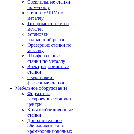
Сверлильные станки
по металлу
Станки с ЧПУ по
металлу
Токарные станки по
металлу
Установки
плазменной резки
Фрезерные станки по
металлу
Шлифовальные
станки по металлу
Электроэрозионные
станки
Сверлильно-
фрезерные станки
Мебельное оборудование
Форматно-
раскроечные станки и
центры
Кромкооблицовочные
станки
Дополнительное
оборудование для
кромкооблицовочных