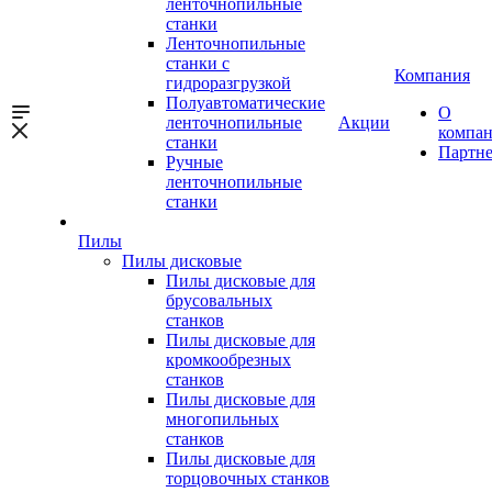
ленточнопильные
станки
Ленточнопильные
станки с
Компания
гидроразгрузкой
Полуавтоматические
О
ленточнопильные
Акции
компа
станки
Партн
Ручные
ленточнопильные
станки
Пилы
Пилы дисковые
Пилы дисковые для
брусовальных
станков
Пилы дисковые для
кромкообрезных
станков
Пилы дисковые для
многопильных
станков
Пилы дисковые для
торцовочных станков