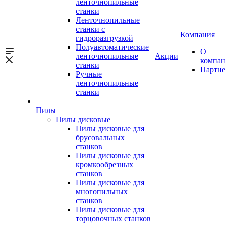
ленточнопильные
станки
Ленточнопильные
станки с
Компания
гидроразгрузкой
Полуавтоматические
О
ленточнопильные
Акции
компа
станки
Партн
Ручные
ленточнопильные
станки
Пилы
Пилы дисковые
Пилы дисковые для
брусовальных
станков
Пилы дисковые для
кромкообрезных
станков
Пилы дисковые для
многопильных
станков
Пилы дисковые для
торцовочных станков