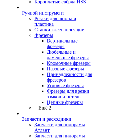
Корончатые свёрла HSS
Ручной инструмент
Резаки для шпона и
пластика
Станки клеенаносящие
Фрезеры
Вертикальные
фрезеры
Дюбельные и
ламельные фрезеры
Кромочные фрезеры
Пазовые фрезеры
Принадлежности для
фрезеров
Угловые фрезеры
Фрезеры для врезки
замков и петель
Цепные фрезеры
+ Ещё 2
Запчасти и расходники
Запчасти для пилорамы
Атлант
Запчасти для пилорамы