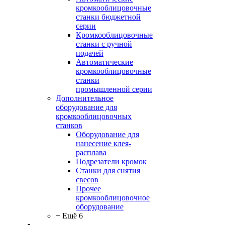
кромкооблицовочные
станки бюджетной
серии
Кромкооблицовочные
станки с ручной
подачей
Автоматические
кромкооблицовочные
станки
промышленной серии
Дополнительное
оборудование для
кромкооблицовочных
станков
Оборудование для
нанесение клея-
расплава
Подрезатели кромок
Станки для снятия
свесов
Прочее
кромкооблицовочное
оборудование
+ Ещё 6