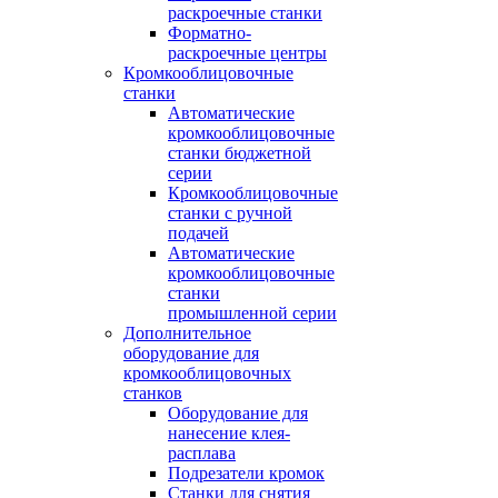
раскроечные станки
Форматно-
раскроечные центры
Кромкооблицовочные
станки
Автоматические
кромкооблицовочные
станки бюджетной
серии
Кромкооблицовочные
станки с ручной
подачей
Автоматические
кромкооблицовочные
станки
промышленной серии
Дополнительное
оборудование для
кромкооблицовочных
станков
Оборудование для
нанесение клея-
расплава
Подрезатели кромок
Станки для снятия