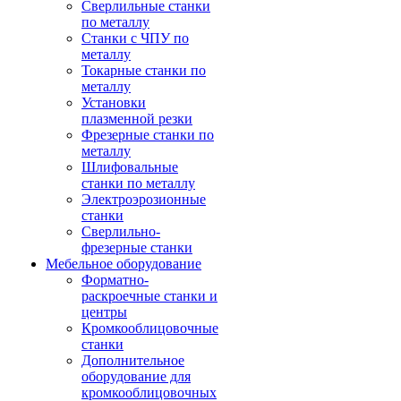
Сверлильные станки
по металлу
Станки с ЧПУ по
металлу
Токарные станки по
металлу
Установки
плазменной резки
Фрезерные станки по
металлу
Шлифовальные
станки по металлу
Электроэрозионные
станки
Сверлильно-
фрезерные станки
Мебельное оборудование
Форматно-
раскроечные станки и
центры
Кромкооблицовочные
станки
Дополнительное
оборудование для
кромкооблицовочных