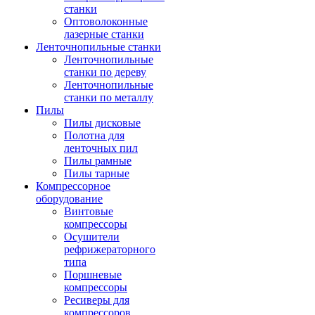
станки
Оптоволоконные
лазерные станки
Ленточнопильные станки
Ленточнопильные
станки по дереву
Ленточнопильные
станки по металлу
Пилы
Пилы дисковые
Полотна для
ленточных пил
Пилы рамные
Пилы тарные
Компрессорное
оборудование
Винтовые
компрессоры
Осушители
рефрижераторного
типа
Поршневые
компрессоры
Ресиверы для
компрессоров