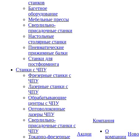
станков
Багетное
оборудование
Мебельные прессы
Сверлильно-
присадочные станки
Настольные
столярные станки
Пневматические
прижимные балки
Станки для
постформинга
Станки с ЧПУ
Фрезерные станки с
ЧПУ
Лазерные станки с
ЧПУ
Обрабатывающие
центры с ЧПУ
Оптоволоконные
лазеры ЧПУ
Сверлильно-
Компания
присадочные станки с
ЧПУ
О
Акции
Ново
Токарно-фрезерные
компании