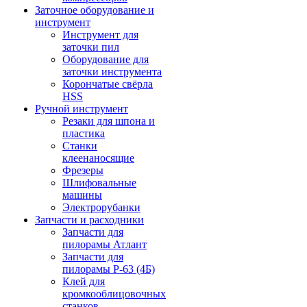
Заточное оборудование и
инструмент
Инструмент для
заточки пил
Оборудование для
заточки инструмента
Корончатые свёрла
HSS
Ручной инструмент
Резаки для шпона и
пластика
Станки
клеенаносящие
Фрезеры
Шлифовальные
машины
Электрорубанки
Запчасти и расходники
Запчасти для
пилорамы Атлант
Запчасти для
пилорамы Р-63 (4Б)
Клей для
кромкооблицовочных
станков