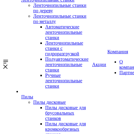
Ленточнопильные станки
по дереву
Ленточнопильные станки
по металлу
Автоматические
ленточнопильные
станки
Ленточнопильные
станки с
Компания
гидроразгрузкой
Полуавтоматические
О
ленточнопильные
Акции
компа
станки
Партн
Ручные
ленточнопильные
станки
Пилы
Пилы дисковые
Пилы дисковые для
брусовальных
станков
Пилы дисковые для
кромкообрезных