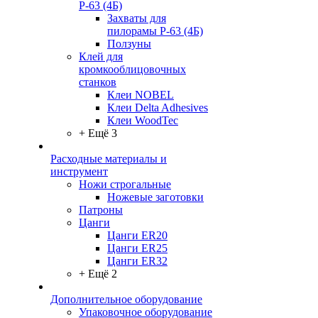
Р-63 (4Б)
Захваты для
пилорамы Р-63 (4Б)
Ползуны
Клей для
кромкооблицовочных
станков
Клеи NOBEL
Клеи Delta Adhesives
Клеи WoodTec
+ Ещё 3
Расходные материалы и
инструмент
Ножи строгальные
Ножевые заготовки
Патроны
Цанги
Цанги ER20
Цанги ER25
Цанги ER32
+ Ещё 2
Дополнительное оборудование
Упаковочное оборудование