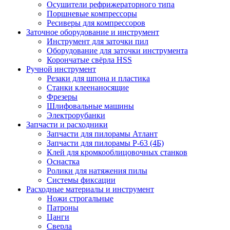
Осушители рефрижераторного типа
Поршневые компрессоры
Ресиверы для компрессоров
Заточное оборудование и инструмент
Инструмент для заточки пил
Оборудование для заточки инструмента
Корончатые свёрла HSS
Ручной инструмент
Резаки для шпона и пластика
Станки клеенаносящие
Фрезеры
Шлифовальные машины
Электрорубанки
Запчасти и расходники
Запчасти для пилорамы Атлант
Запчасти для пилорамы Р-63 (4Б)
Клей для кромкооблицовочных станков
Оснастка
Ролики для натяжения пилы
Системы фиксации
Расходные материалы и инструмент
Ножи строгальные
Патроны
Цанги
Сверла