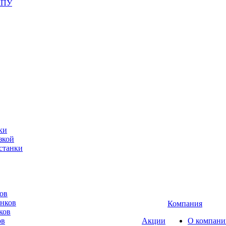
ЧПУ
ки
зкой
станки
ов
анков
Компания
ков
ов
Акции
О компани