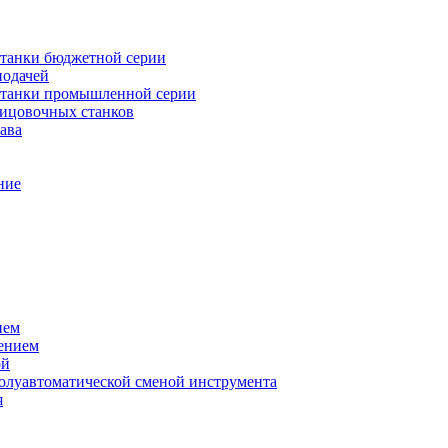
танки бюджетной серии
подачей
станки промышленной серии
лицовочных станков
ава
ние
ием
ением
ой
полуавтоматической сменой инструмента
я