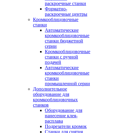
раскроечные станки
Форматно-
раскроечные центры
Кромкооблицовочные
станки
Автоматические
кромкооблицовочные
станки бюджетной
серии
Кромкооблицовочные
станки с ручной
подачей
Автоматические
кромкооблицовочные
станки
промышленной серии
Дополнительное
оборудование для
кромкооблицовочных
станков
Оборудование для
нанесение клея-
расплава
Подрезатели кромок
Станки для снятия