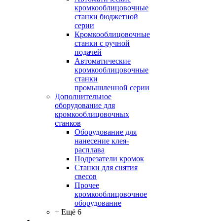
кромкооблицовочные
станки бюджетной
серии
Кромкооблицовочные
станки с ручной
подачей
Автоматические
кромкооблицовочные
станки
промышленной серии
Дополнительное
оборудование для
кромкооблицовочных
станков
Оборудование для
нанесение клея-
расплава
Подрезатели кромок
Станки для снятия
свесов
Прочее
кромкооблицовочное
оборудование
+ Ещё 6