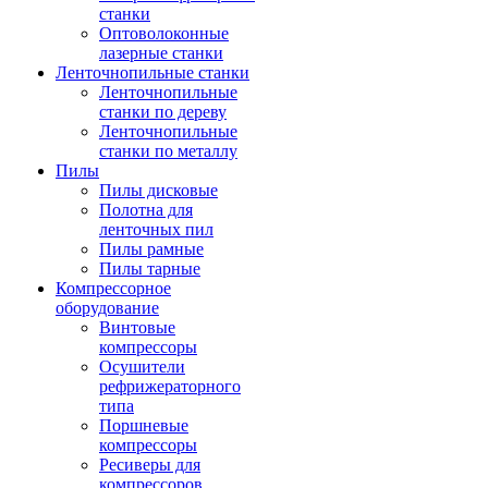
станки
Оптоволоконные
лазерные станки
Ленточнопильные станки
Ленточнопильные
станки по дереву
Ленточнопильные
станки по металлу
Пилы
Пилы дисковые
Полотна для
ленточных пил
Пилы рамные
Пилы тарные
Компрессорное
оборудование
Винтовые
компрессоры
Осушители
рефрижераторного
типа
Поршневые
компрессоры
Ресиверы для
компрессоров