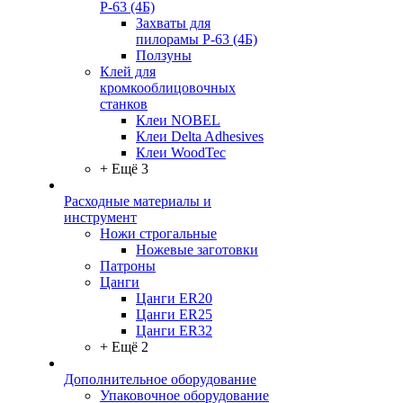
Р-63 (4Б)
Захваты для
пилорамы Р-63 (4Б)
Ползуны
Клей для
кромкооблицовочных
станков
Клеи NOBEL
Клеи Delta Adhesives
Клеи WoodTec
+ Ещё 3
Расходные материалы и
инструмент
Ножи строгальные
Ножевые заготовки
Патроны
Цанги
Цанги ER20
Цанги ER25
Цанги ER32
+ Ещё 2
Дополнительное оборудование
Упаковочное оборудование