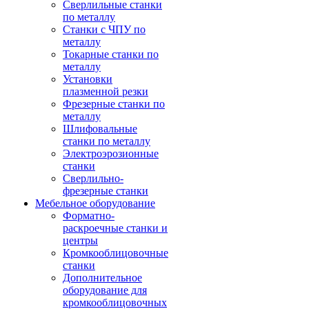
Сверлильные станки
по металлу
Станки с ЧПУ по
металлу
Токарные станки по
металлу
Установки
плазменной резки
Фрезерные станки по
металлу
Шлифовальные
станки по металлу
Электроэрозионные
станки
Сверлильно-
фрезерные станки
Мебельное оборудование
Форматно-
раскроечные станки и
центры
Кромкооблицовочные
станки
Дополнительное
оборудование для
кромкооблицовочных