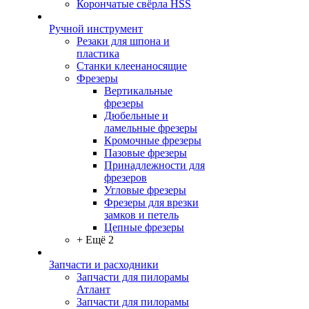
Корончатые свёрла HSS
Ручной инструмент
Резаки для шпона и
пластика
Станки клеенаносящие
Фрезеры
Вертикальные
фрезеры
Дюбельные и
ламельные фрезеры
Кромочные фрезеры
Пазовые фрезеры
Принадлежности для
фрезеров
Угловые фрезеры
Фрезеры для врезки
замков и петель
Цепные фрезеры
+ Ещё 2
Запчасти и расходники
Запчасти для пилорамы
Атлант
Запчасти для пилорамы