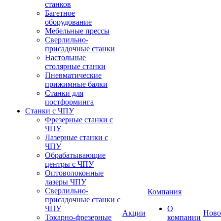
станков
Багетное
оборудование
Мебельные прессы
Сверлильно-
присадочные станки
Настольные
столярные станки
Пневматические
прижимные балки
Станки для
постформинга
Станки с ЧПУ
Фрезерные станки с
ЧПУ
Лазерные станки с
ЧПУ
Обрабатывающие
центры с ЧПУ
Оптоволоконные
лазеры ЧПУ
Сверлильно-
Компания
присадочные станки с
ЧПУ
О
Акции
Ново
Токарно-фрезерные
компании