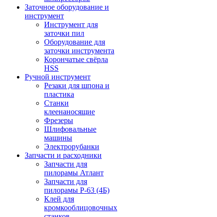
Заточное оборудование и
инструмент
Инструмент для
заточки пил
Оборудование для
заточки инструмента
Корончатые свёрла
HSS
Ручной инструмент
Резаки для шпона и
пластика
Станки
клеенаносящие
Фрезеры
Шлифовальные
машины
Электрорубанки
Запчасти и расходники
Запчасти для
пилорамы Атлант
Запчасти для
пилорамы Р-63 (4Б)
Клей для
кромкооблицовочных
станков