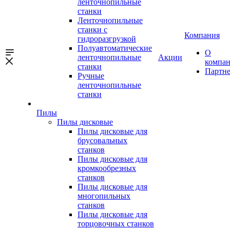
ленточнопильные
станки
Ленточнопильные
станки с
Компания
гидроразгрузкой
Полуавтоматические
О
ленточнопильные
Акции
компа
станки
Партн
Ручные
ленточнопильные
станки
Пилы
Пилы дисковые
Пилы дисковые для
брусовальных
станков
Пилы дисковые для
кромкообрезных
станков
Пилы дисковые для
многопильных
станков
Пилы дисковые для
торцовочных станков