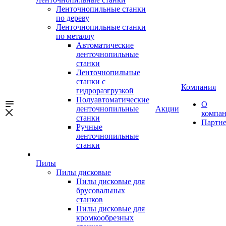
Ленточнопильные станки
по дереву
Ленточнопильные станки
по металлу
Автоматические
ленточнопильные
станки
Ленточнопильные
станки с
Компания
гидроразгрузкой
Полуавтоматические
О
ленточнопильные
Акции
компа
станки
Партн
Ручные
ленточнопильные
станки
Пилы
Пилы дисковые
Пилы дисковые для
брусовальных
станков
Пилы дисковые для
кромкообрезных