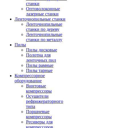
станки
Оптоволоконные
лазерные станки
Ленточнопильные станки
Ленточнопильные
станки по дереву
Ленточнопильные
станки по металлу
Пилы
Пилы дисковые
Полотна для
ленточных пил
Пилы рамные
Пилы тарные
Компрессорное
оборудование
Винтовые
компрессоры
Осушители
рефрижераторного
типа
Поршневые
компрессоры
Ресиверы для
компрессоров