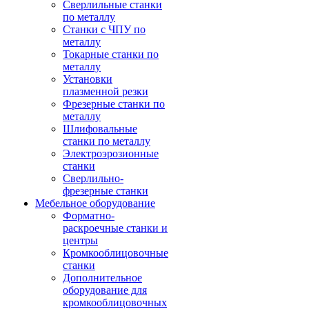
Сверлильные станки
по металлу
Станки с ЧПУ по
металлу
Токарные станки по
металлу
Установки
плазменной резки
Фрезерные станки по
металлу
Шлифовальные
станки по металлу
Электроэрозионные
станки
Сверлильно-
фрезерные станки
Мебельное оборудование
Форматно-
раскроечные станки и
центры
Кромкооблицовочные
станки
Дополнительное
оборудование для
кромкооблицовочных