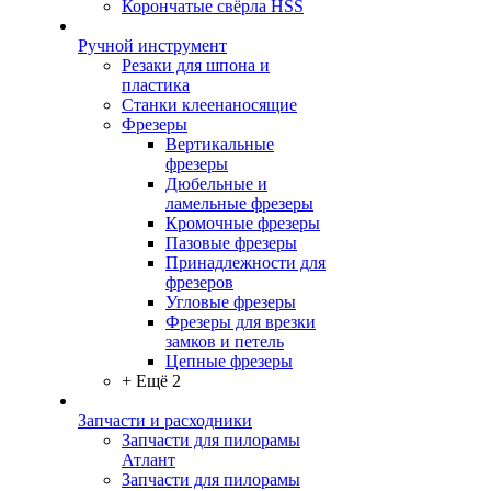
Корончатые свёрла HSS
Ручной инструмент
Резаки для шпона и
пластика
Станки клеенаносящие
Фрезеры
Вертикальные
фрезеры
Дюбельные и
ламельные фрезеры
Кромочные фрезеры
Пазовые фрезеры
Принадлежности для
фрезеров
Угловые фрезеры
Фрезеры для врезки
замков и петель
Цепные фрезеры
+ Ещё 2
Запчасти и расходники
Запчасти для пилорамы
Атлант
Запчасти для пилорамы