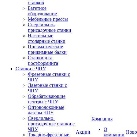
станков
Багетное
оборудование
Мебельные прессы
Сверлильно-
присадочные станки
Настольные
столярные станки
Пневматические
прижимные балки
Станки для
постформинга
Станки с ЧПУ
Фрезерные станки с
ЧПУ
Лазерные станки с
ЧПУ
Обрабатывающие
центры с ЧПУ
Оптоволоконные
лазеры ЧПУ
Сверлильно-
Компания
присадочные станки с
ЧПУ
О
Акции
Ново
Токарно-фрезерные
компании