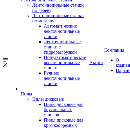
Ленточнопильные станки
по дереву
Ленточнопильные станки
по металлу
Автоматические
ленточнопильные
станки
Ленточнопильные
станки с
Компания
гидроразгрузкой
Полуавтоматические
О
ленточнопильные
Акции
компа
станки
Партн
Ручные
ленточнопильные
станки
Пилы
Пилы дисковые
Пилы дисковые для
брусовальных
станков
Пилы дисковые для
кромкообрезных