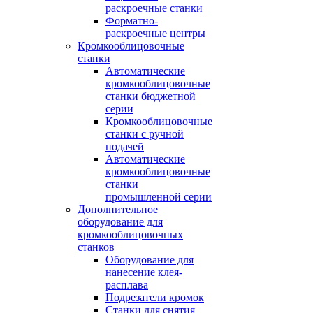
раскроечные станки
Форматно-
раскроечные центры
Кромкооблицовочные
станки
Автоматические
кромкооблицовочные
станки бюджетной
серии
Кромкооблицовочные
станки с ручной
подачей
Автоматические
кромкооблицовочные
станки
промышленной серии
Дополнительное
оборудование для
кромкооблицовочных
станков
Оборудование для
нанесение клея-
расплава
Подрезатели кромок
Станки для снятия