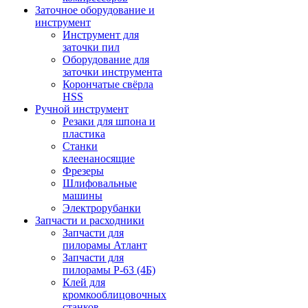
Заточное оборудование и
инструмент
Инструмент для
заточки пил
Оборудование для
заточки инструмента
Корончатые свёрла
HSS
Ручной инструмент
Резаки для шпона и
пластика
Станки
клеенаносящие
Фрезеры
Шлифовальные
машины
Электрорубанки
Запчасти и расходники
Запчасти для
пилорамы Атлант
Запчасти для
пилорамы Р-63 (4Б)
Клей для
кромкооблицовочных
станков