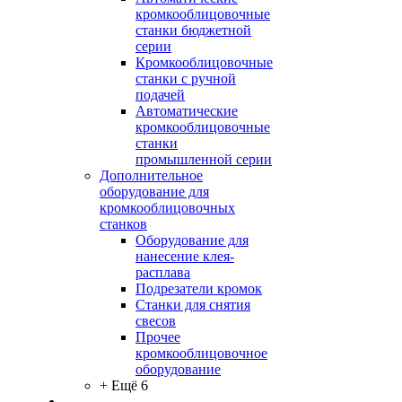
кромкооблицовочные
станки бюджетной
серии
Кромкооблицовочные
станки с ручной
подачей
Автоматические
кромкооблицовочные
станки
промышленной серии
Дополнительное
оборудование для
кромкооблицовочных
станков
Оборудование для
нанесение клея-
расплава
Подрезатели кромок
Станки для снятия
свесов
Прочее
кромкооблицовочное
оборудование
+ Ещё 6