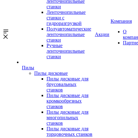
ленточнопильные
станки
Ленточнопильные
станки с
Компания
гидроразгрузкой
Полуавтоматические
О
ленточнопильные
Акции
компа
станки
Партн
Ручные
ленточнопильные
станки
Пилы
Пилы дисковые
Пилы дисковые для
брусовальных
станков
Пилы дисковые для
кромкообрезных
станков
Пилы дисковые для
многопильных
станков
Пилы дисковые для
торцовочных станков