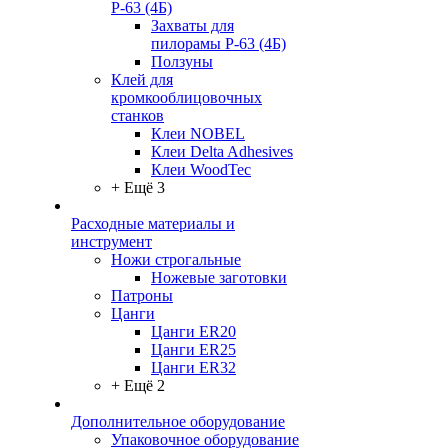
Р-63 (4Б)
Захваты для
пилорамы Р-63 (4Б)
Ползуны
Клей для
кромкооблицовочных
станков
Клеи NOBEL
Клеи Delta Adhesives
Клеи WoodTec
+ Ещё 3
Расходные материалы и
инструмент
Ножи строгальные
Ножевые заготовки
Патроны
Цанги
Цанги ER20
Цанги ER25
Цанги ER32
+ Ещё 2
Дополнительное оборудование
Упаковочное оборудование