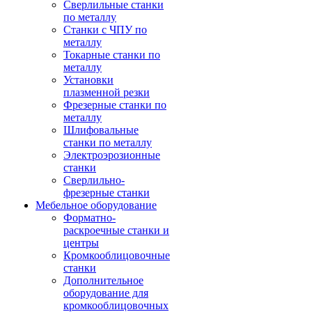
Сверлильные станки
по металлу
Станки с ЧПУ по
металлу
Токарные станки по
металлу
Установки
плазменной резки
Фрезерные станки по
металлу
Шлифовальные
станки по металлу
Электроэрозионные
станки
Сверлильно-
фрезерные станки
Мебельное оборудование
Форматно-
раскроечные станки и
центры
Кромкооблицовочные
станки
Дополнительное
оборудование для
кромкооблицовочных