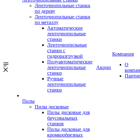
Ленточнопильные станки
по дереву
Ленточнопильные станки
по металлу
Автоматические
ленточнопильные
станки
Ленточнопильные
станки с
Компания
гидроразгрузкой
Полуавтоматические
О
ленточнопильные
Акции
компа
станки
Партн
Ручные
ленточнопильные
станки
Пилы
Пилы дисковые
Пилы дисковые для
брусовальных
станков
Пилы дисковые для
кромкообрезных