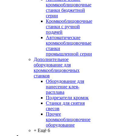
кромкооблицовочные
станки бюджетной
серии
Кромкооблицовочные
станки с ручной
подачей
Автоматические
кромкооблицовочные
станки
промышленной серии
Дополнительное
оборудование для
кромкооблицовочных
станков
Оборудование для
нанесение клея-
расплава
Подрезатели кромок
Станки для снятия
свесов
Прочее
кромкооблицовочное
оборудование
+ Ещё 6