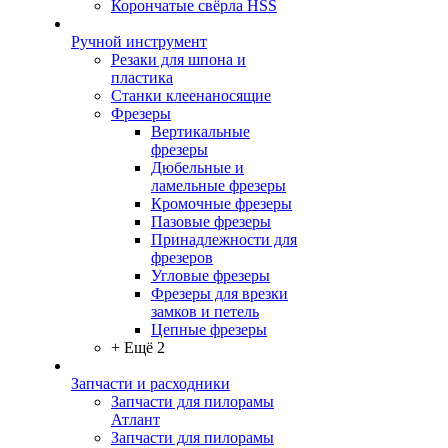
Корончатые свёрла HSS
Ручной инструмент
Резаки для шпона и
пластика
Станки клеенаносящие
Фрезеры
Вертикальные
фрезеры
Дюбельные и
ламельные фрезеры
Кромочные фрезеры
Пазовые фрезеры
Принадлежности для
фрезеров
Угловые фрезеры
Фрезеры для врезки
замков и петель
Цепные фрезеры
+ Ещё 2
Запчасти и расходники
Запчасти для пилорамы
Атлант
Запчасти для пилорамы