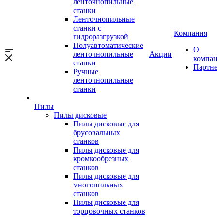
ленточнопильные
станки
Ленточнопильные
станки с
Компания
гидроразгрузкой
Полуавтоматические
О
ленточнопильные
Акции
компа
станки
Партн
Ручные
ленточнопильные
станки
Пилы
Пилы дисковые
Пилы дисковые для
брусовальных
станков
Пилы дисковые для
кромкообрезных
станков
Пилы дисковые для
многопильных
станков
Пилы дисковые для
торцовочных станков