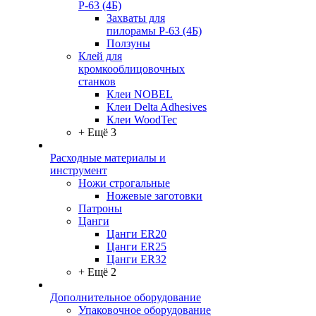
Р-63 (4Б)
Захваты для
пилорамы Р-63 (4Б)
Ползуны
Клей для
кромкооблицовочных
станков
Клеи NOBEL
Клеи Delta Adhesives
Клеи WoodTec
+ Ещё 3
Расходные материалы и
инструмент
Ножи строгальные
Ножевые заготовки
Патроны
Цанги
Цанги ER20
Цанги ER25
Цанги ER32
+ Ещё 2
Дополнительное оборудование
Упаковочное оборудование