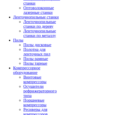
станки
Оптоволоконные
лазерные станки
Ленточнопильные станки
Ленточнопильные
станки по дереву
Ленточнопильные
станки по металлу
Пилы
Пилы дисковые
Полотна для
ленточных пил
Пилы рамные
Пилы тарные
Компрессорное
оборудование
Винтовые
компрессоры
Осушители
рефрижераторного
типа
Поршневые
компрессоры
Ресиверы для
компрессоров