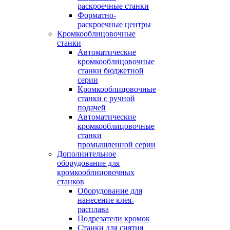
раскроечные станки
Форматно-
раскроечные центры
Кромкооблицовочные
станки
Автоматические
кромкооблицовочные
станки бюджетной
серии
Кромкооблицовочные
станки с ручной
подачей
Автоматические
кромкооблицовочные
станки
промышленной серии
Дополнительное
оборудование для
кромкооблицовочных
станков
Оборудование для
нанесение клея-
расплава
Подрезатели кромок
Станки для снятия