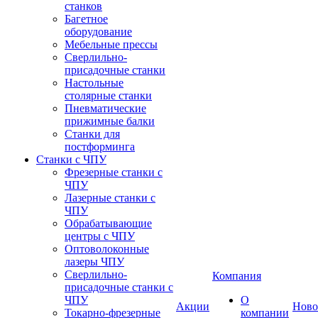
станков
Багетное
оборудование
Мебельные прессы
Сверлильно-
присадочные станки
Настольные
столярные станки
Пневматические
прижимные балки
Станки для
постформинга
Станки с ЧПУ
Фрезерные станки с
ЧПУ
Лазерные станки с
ЧПУ
Обрабатывающие
центры с ЧПУ
Оптоволоконные
лазеры ЧПУ
Сверлильно-
Компания
присадочные станки с
ЧПУ
О
Акции
Ново
Токарно-фрезерные
компании