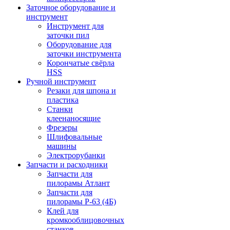
Заточное оборудование и
инструмент
Инструмент для
заточки пил
Оборудование для
заточки инструмента
Корончатые свёрла
HSS
Ручной инструмент
Резаки для шпона и
пластика
Станки
клеенаносящие
Фрезеры
Шлифовальные
машины
Электрорубанки
Запчасти и расходники
Запчасти для
пилорамы Атлант
Запчасти для
пилорамы Р-63 (4Б)
Клей для
кромкооблицовочных
станков